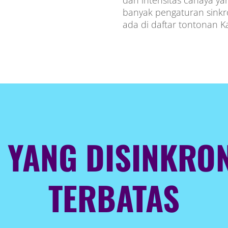
dan intensitas cahaya y
banyak pengaturan sinkro
ada di daftar tontonan 
 YANG DISINKRO
TERBATAS