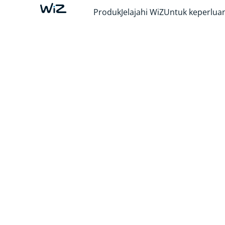
Produk
Jelajahi WiZ
Untuk keperluan
PENGALAMAN 
MAKIN MUDA
Cahaya lampu yang mengikutimu dan menye
dengan hiburan yang lagi Kamu tonton atau
dengarkan. Nikmati alur cerita TV favoritmu,
malam menonton film, dan rasakan lampu m
mengikuti alunan musik.