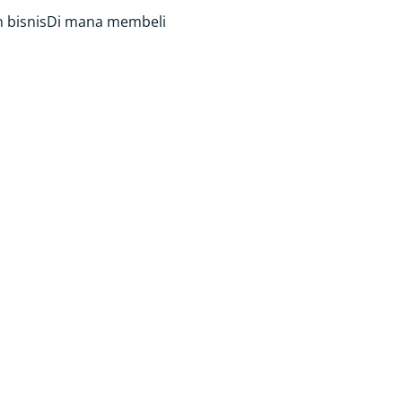
 bisnis
Di mana membeli
IMERSIF
H
suaikan
 meriahkan
enari