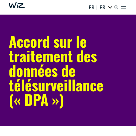
FR | FR
Accord sur le
traitement des
données de
télésurveillance
(« DPA »)