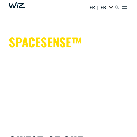
FR | FR
SPACESENSE™
Des lumières intelligentes qui vous permettent de
garder les mains libres pour des choses plus
importantes.
C'est simple. C'est SpaceSense™. C'est WiZ.