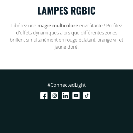
LAMPES RGBIC
Libérez une
magie multicolore
envoûtante ! Profitez
d'effets dynamiques alors que différentes zones
brillent simultanément en rouge éclatant, orange vif et
jaune doré.
#ConnectedLight