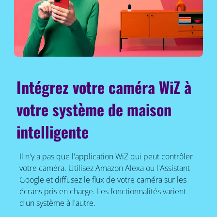
Intégrez votre caméra WiZ à
votre système de maison
intelligente
Il n'y a pas que l'application WiZ qui peut contrôler
votre caméra. Utilisez Amazon Alexa ou l'Assistant
Google et diffusez le flux de votre caméra sur les
écrans pris en charge. Les fonctionnalités varient
d'un système à l'autre.