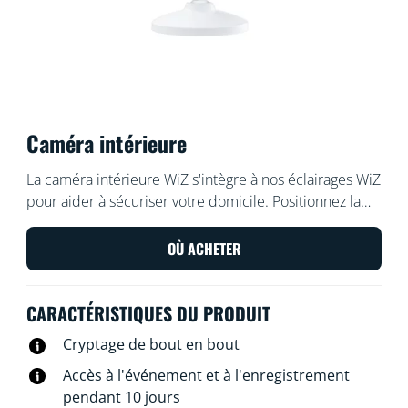
Caméra intérieure
La caméra intérieure WiZ s'intègre à nos éclairages WiZ
pour aider à sécuriser votre domicile. Positionnez la
caméra où vous le souhaitez. Elle se déclenche ensuite
grâce à la détection de mouvement, à la détection de
OÙ ACHETER
son ou à l'application WiZ. Utilisez la vision nocturne
pour voir dans l'obscurité, l'audio bidirectionnel pour
CARACTÉRISTIQUES DU PRODUIT
dissuader les intrus ou proposer de l'aide, et
enregistrez les preuves. Allumez les lumières,
Cryptage de bout en bout
déclenchez une alarme lumineuse, activez l'audio
Accès à l'événement et à l'enregistrement
bidirectionnel ou activez la caméra WiZ pour voir ce
pendant 10 jours
qui se passe en temps réel, où que vous soyez. Avec