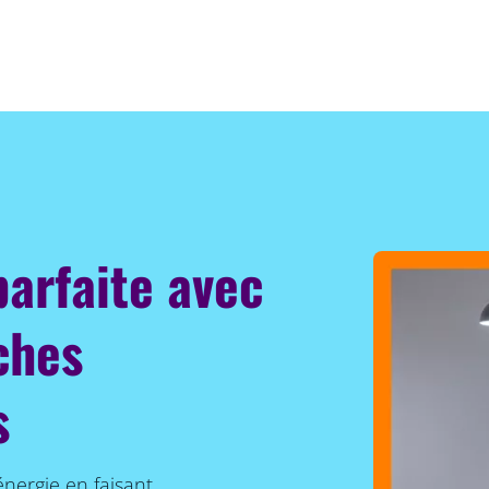
parfaite avec
ches
s
énergie en faisant