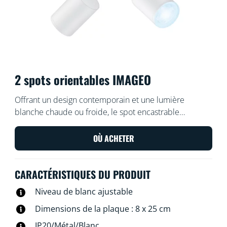
2 spots orientables IMAGEO
Offrant un design contemporain et une lumière
blanche chaude ou froide, le spot encastrable
intelligent WiZ Imageo blanc dispose de deux spots
réglables pour éclairer votre espace avec une lumière
OÙ ACHETER
intelligente. Utilisez votre système Wi-Fi actuel pour le
contrôler depuis l'application WiZ ou avec votre voix.
CARACTÉRISTIQUES DU PRODUIT
Niveau de blanc ajustable
Dimensions de la plaque : 8 x 25 cm
IP20/Métal/Blanc