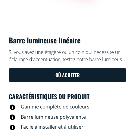
Barre lumineuse linéaire
Si vous avez une étagère ou un coin qui nécessite un
éclairage d'accentuation, testez notre barre lumineuse.
Cette barre fine rayonne de nombreuses couleurs et
s’intègre facilement dans les petits espaces. Il suffit de
OÙ ACHETER
l'incliner sur un de ses côtés pour régler l'angle de
lumière. Vous préférez une lumière à portée plus
CARACTÉRISTIQUES DU PRODUIT
étendue ? Connectez une deuxième barre pour
doubler l'effet.
Gamme complète de couleurs
Barre lumineuse polyvalente
Facile à installer et à utiliser