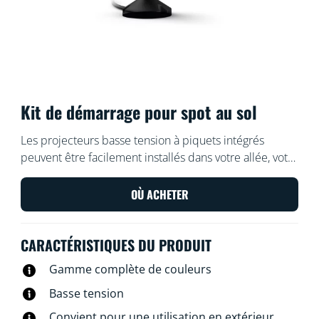
Kit de démarrage pour spot au sol
Les projecteurs basse tension à piquets intégrés
peuvent être facilement installés dans votre allée, votre
cour avant ou votre cour arrière, pour créer des lignes
de lumières vives et dynamiques. Vous pouvez
OÙ ACHETER
contrôler les lumières à l’aide de votre système Wi-Fi
existant et elles sont toutes étanches. Vous pouvez
CARACTÉRISTIQUES DU PRODUIT
aligner jusqu'à cinq spots pour améliorer votre
expérience de stationnement, de marche et de
Gamme complète de couleurs
détente.
Basse tension
Convient pour une utilisation en extérieur