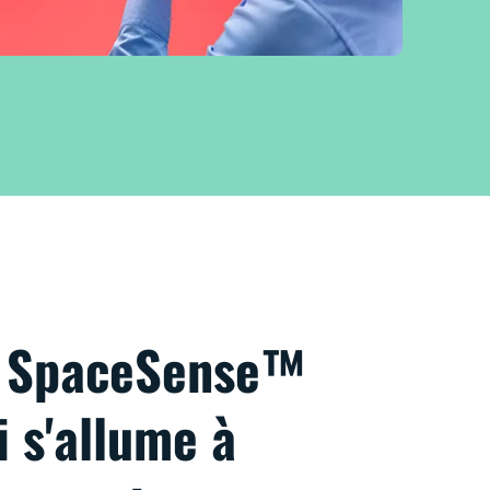
e SpaceSense™
i s'allume à