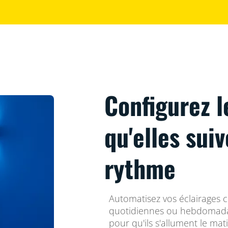
Configurez l
qu'elles sui
rythme
Automatisez vos éclairages 
quotidiennes ou hebdomadai
pour qu'ils s'allument le mat