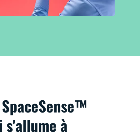
e SpaceSense™
i s'allume à