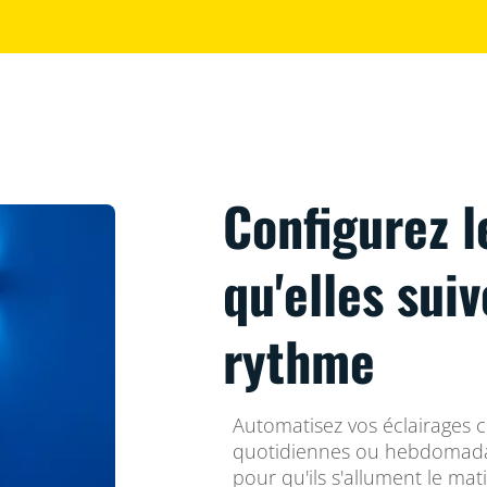
Configurez l
qu'elles sui
rythme
Automatisez vos éclairages 
quotidiennes ou hebdomadai
pour qu'ils s'allument le mat