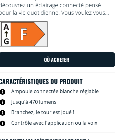
découvrez un éclairage connecté pensé
pour la vie quotidienne. Vous voulez vous
détendre ou au contraire vous concentrer
sur quelque chose ? Choisissez une lumière
blanche plus ou moins chaude. Vous pouvez
créer des programmes d'allumage et
d'extinction de vos lampes pour la semaine
ou selon un jour précis, et commander le
OÙ ACHETER
système via votre smartphone ou à la voix.
Vous pouvez même y accéder à distance.
Pas besoin de matériel spécial : les lampes
CARACTÉRISTIQUES DU PRODUIT
WiZ se connectent directement au Wi-Fi.
Ampoule connectée blanche réglable
Jusqu’à 470 lumens
Branchez, le tour est joué !
Contrôle avec l'application ou la voix