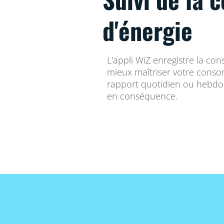
d'énergie
L'appli WiZ enregistre la c
mieux maîtriser votre conso
rapport quotidien ou hebdo
en conséquence.