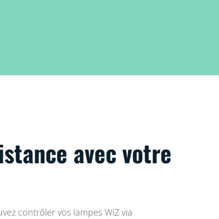
istance avec votre
.
vez contrôler vos lampes WiZ via