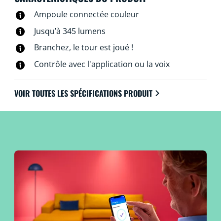
voix. Vous pouvez même y accéder à distance. Pas
Ampoule connectée couleur
besoin de matériel spécial : les lampes WiZ se
connectent directement au Wi-Fi.
Jusqu’à 345 lumens
Branchez, le tour est joué !
Contrôle avec l'application ou la voix
VOIR TOUTES LES SPÉCIFICATIONS PRODUIT