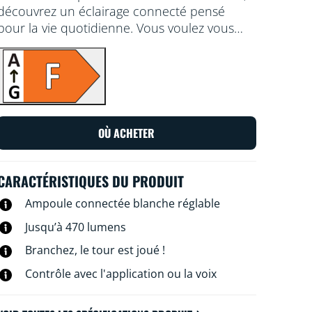
découvrez un éclairage connecté pensé
pour la vie quotidienne. Vous voulez vous
détendre ou au contraire vous concentrer
sur quelque chose ? Choisissez une lumière
blanche plus ou moins chaude. Vous pouvez
créer des programmes d'allumage et
d'extinction de vos lampes pour la semaine
ou selon un jour précis, et commander le
OÙ ACHETER
système via votre smartphone ou à la voix.
Vous pouvez même y accéder à distance.
Pas besoin de matériel spécial : les lampes
CARACTÉRISTIQUES DU PRODUIT
WiZ se connectent directement au Wi-Fi.
Ampoule connectée blanche réglable
Jusqu’à 470 lumens
Branchez, le tour est joué !
Contrôle avec l'application ou la voix