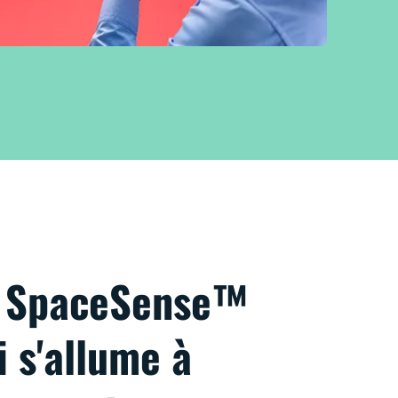
e SpaceSense™
i s'allume à