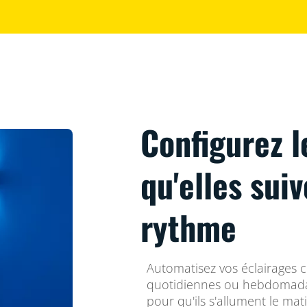
Configurez l
qu'elles sui
rythme
Automatisez vos éclairages 
quotidiennes ou hebdomadai
pour qu'ils s'allument le mat