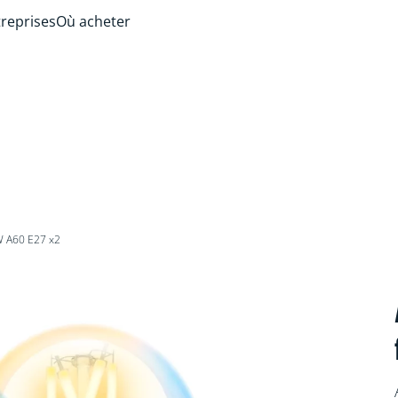
treprises
Où acheter
W A60 E27 x2