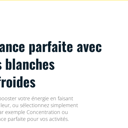
ance parfaite avec
s blanches
froides
booster votre énergie en faisant
uleur, ou sélectionnez simplement
par exemple Concentration ou
e parfaite pour vos activités.