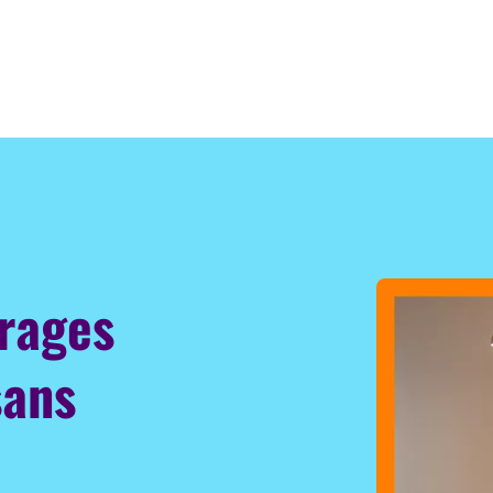
irages
sans