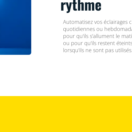
rythme
Automatisez vos éclairages 
quotidiennes ou hebdomadai
pour qu'ils s'allument le mat
ou pour qu'ils restent étein
lorsqu'ils ne sont pas utilisés