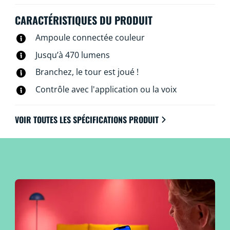
classique des ampoules à incandescence vintage tout
en économisant l’énergie grâce à la technologie LED. Et
CARACTÉRISTIQUES DU PRODUIT
bien sûr, vous pouvez les contrôler via votre réseau Wi-
Ampoule connectée couleur
Fi et l’application WiZ, la télécommande WiZ associée
ou à la voix.
Jusqu’à 470 lumens
Branchez, le tour est joué !
Contrôle avec l'application ou la voix
VOIR TOUTES LES SPÉCIFICATIONS PRODUIT