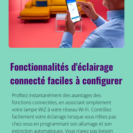
Fonctionnalités d'éclairage
connecté faciles à configurer
Profitez instantanément des avantages des
fonctions connectées, en associant simplement
votre lampe WiZ à votre réseau Wi-Fi. Contrôlez
facilement votre éclairage lorsque vous n’êtes pas
chez vous en programmant son allumage et son
extinction automatiques. Vous n’avez pas besoin