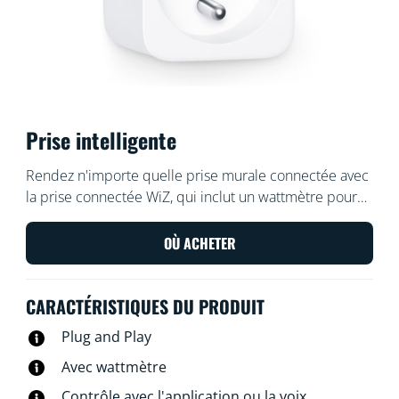
Prise intelligente
Rendez n'importe quelle prise murale connectée avec
la prise connectée WiZ, qui inclut un wattmètre pour
mesurer la quantité d'énergie consommée par la prise.
Contrôlez votre prise depuis l'application WiZ ou avec
OÙ ACHETER
votre voix : allumez et éteignez votre lampe
traditionnelle préférée d'un simple toucher, par
CARACTÉRISTIQUES DU PRODUIT
exemple
Plug and Play
Avec wattmètre
Contrôle avec l'application ou la voix