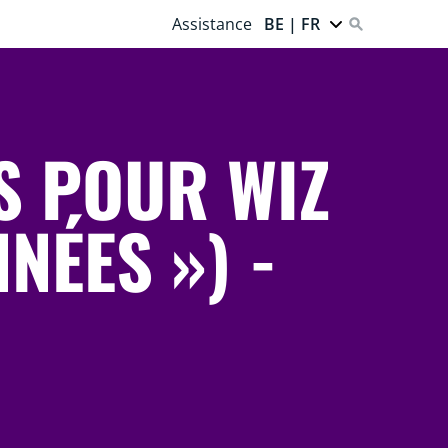
Assistance
BE | FR
S POUR WIZ
NÉES ») -