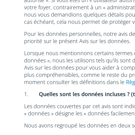
autorisé ». Si vous êtes un « utilisateur aut
votre foyer, contrairement à un « administrat
nous vous demandions quelques détails pour co
cas échéant, cela nous permet de protéger v
Pour les données personnelles, notre avis de 
priorité sur le présent Avis sur les données.
Lorsque nous mentionnons certains termes da
données », nous les utilisons tels qu'ils son
Avis sur les données pour vous aider à compre
plus compréhensibles, comme le reste du prés
moment consulter les définitions dans le
Règ
1.
Quelles sont les données incluses ? (
Les données couvertes par cet avis sont indi
« données » désigne les « données facilement 
Nous avons regroupé les données en deux sect