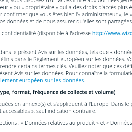
orisé », vous disposez d'un accès limité aux données gén
eur » ou « propriétaire » qui a des droits d'accès plus 
nfirmer que vous êtes bien l'« administrateur », le « pr
os données et de nous assurer qu'elles sont partagée
confidentialité (disponible à l'adresse
http://www.wiz
ns le présent Avis sur les données, tels que « donnée
t définis dans le Règlement européen sur les données. Vo
ndre certains termes clés. Veuillez noter que ces défin
ent Avis sur les données. Pour connaître la formulati
lement européen sur les données
.
type, format, fréquence de collecte et volume)
quées en annexe(s) et s'appliquent à l'Europe. Dans le 
accessibles », sauf indication contraire.
ions : « Données relatives au produit » et « Données 