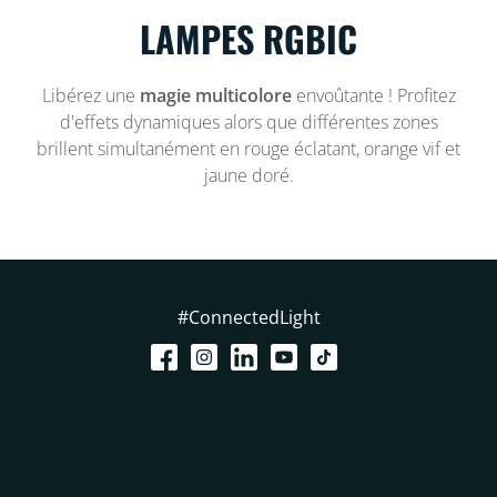
LAMPES RGBIC
Libérez une
magie multicolore
envoûtante ! Profitez
d'effets dynamiques alors que différentes zones
brillent simultanément en rouge éclatant, orange vif et
jaune doré.
#ConnectedLight