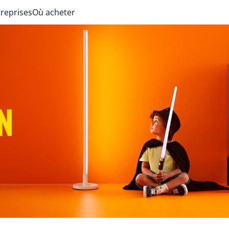
treprises
Où acheter
N