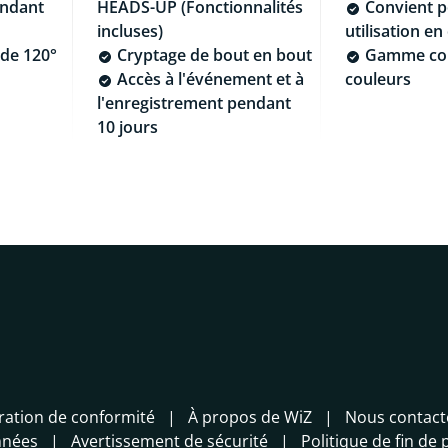
endant
HEADS-UP (Fonctionnalités
Convient p
incluses)
utilisation en
de 120°
Cryptage de bout en bout
Gamme com
Accès à l'événement et à
couleurs
l'enregistrement pendant
10 jours
ration de conformité
À propos de WiZ
Nous contact
nnées
Avertissement de sécurité
Politique de fin de 