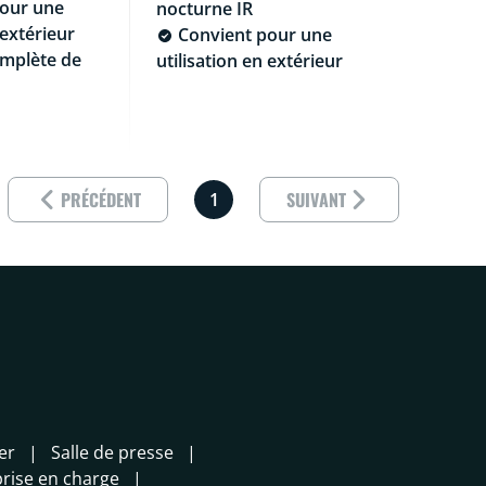
our une
nocturne IR
 extérieur
Convient pour une
plète de
utilisation en extérieur
Results p
PRÉCÉDENT
SUIVANT
1
er
Salle de presse
prise en charge