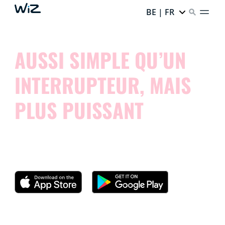
BE | FR
AUSSI SIMPLE QU’UN
INTERRUPTEUR, MAIS
PLUS PUISSANT
Essayez notre application et découvrez comme il est
simple de contrôler vos lampes connectées.