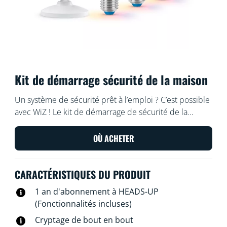
Kit de démarrage sécurité de la maison
Un système de sécurité prêt à l’emploi ? C’est possible
avec WiZ ! Le kit de démarrage de sécurité de la
maison WiZ associe la caméra intérieure WiZ et trois
lampes WiZ compatibles SpaceSense et vous offre la
OÙ ACHETER
détection de mouvement, la simulation de présence et
les notifications automatiques via l’application WiZ
CARACTÉRISTIQUES DU PRODUIT
pour renforcer votre sentiment de sécurité. Configurez
facilement tout ce dont vous avez besoin pour
1 an d'abonnement à HEADS-UP
commencer à surveiller et à protéger votre maison dès
(Fonctionnalités incluses)
aujourd’hui.
Cryptage de bout en bout