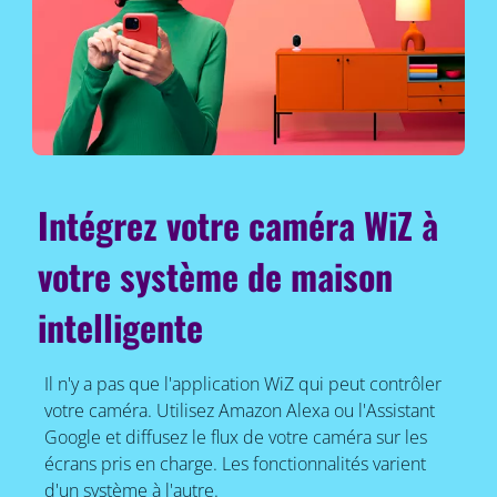
Intégrez votre caméra WiZ à
votre système de maison
intelligente
Il n'y a pas que l'application WiZ qui peut contrôler
votre caméra. Utilisez Amazon Alexa ou l'Assistant
Google et diffusez le flux de votre caméra sur les
écrans pris en charge. Les fonctionnalités varient
d'un système à l'autre.