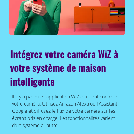
Intégrez votre caméra WiZ à
votre système de maison
intelligente
Il n'y a pas que l'application WiZ qui peut contrôler
votre caméra. Utilisez Amazon Alexa ou l'Assistant
Google et diffusez le flux de votre caméra sur les
écrans pris en charge. Les fonctionnalités varient
d'un système à l'autre.