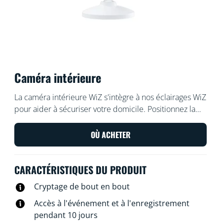
Caméra intérieure
La caméra intérieure WiZ s'intègre à nos éclairages WiZ
pour aider à sécuriser votre domicile. Positionnez la
caméra où vous le souhaitez. Elle se déclenche ensuite
grâce à la détection de mouvement, à la détection de
OÙ ACHETER
son ou à l'application WiZ. Utilisez la vision nocturne
pour voir dans l'obscurité, l'audio bidirectionnel pour
CARACTÉRISTIQUES DU PRODUIT
dissuader les intrus ou proposer de l'aide, et
enregistrez les preuves. Allumez les lumières,
Cryptage de bout en bout
déclenchez une alarme lumineuse, activez l'audio
Accès à l'événement et à l'enregistrement
bidirectionnel ou activez la caméra WiZ pour voir ce
pendant 10 jours
qui se passe en temps réel, où que vous soyez. Avec