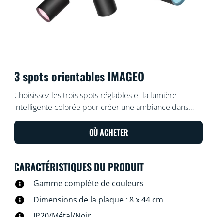
3 spots orientables IMAGEO
Choisissez les trois spots réglables et la lumière
intelligente colorée pour créer une ambiance dans
n'importe quelle pièce avec le spot encastrable
intelligent WiZ Imageo noir. Utilisez votre système Wi-Fi
OÙ ACHETER
actuel pour le contrôler depuis l'application WiZ ou
avec votre voix.
CARACTÉRISTIQUES DU PRODUIT
Gamme complète de couleurs
Dimensions de la plaque : 8 x 44 cm
IP20/Métal/Noir