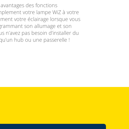
 avantages des fonctions
mplement votre lampe WiZ à votre
lement votre éclairage lorsque vous
ogrammant son allumage et son
s n’avez pas besoin d’installer du
qu’un hub ou une passerelle !