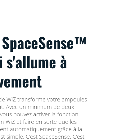
e SpaceSense™
i s'allume à
vement
de WiZ transforme votre ampoules
t. Avec un minimum de deux
vous pouvez activer la fonction
n WiZ et faire en sorte que les
gnent automatiquement grâce à la
t simple. C'est SpaceSense. C'est