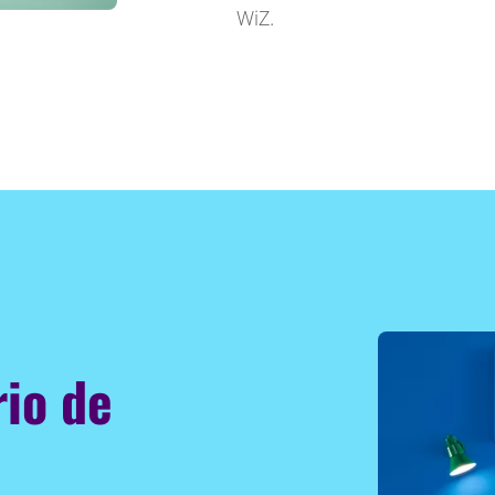
WiZ.
rio de