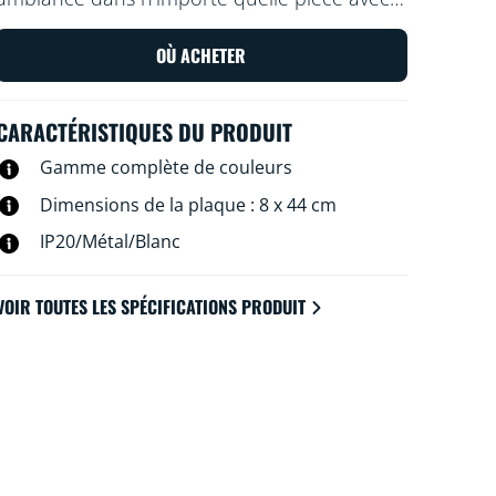
le spot encastrable intelligent WiZ Imageo
blanc. Utilisez votre système Wi-Fi actuel
OÙ ACHETER
pour le contrôler depuis l'application WiZ ou
avec votre voix.
CARACTÉRISTIQUES DU PRODUIT
Gamme complète de couleurs
Dimensions de la plaque : 8 x 44 cm
IP20/Métal/Blanc
VOIR TOUTES LES SPÉCIFICATIONS PRODUIT