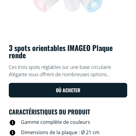
3 spots orientables IMAGEO Plaque
ronde
Ces trois spots réglables sur une base circulaire
élégante vous offrent de nombreuses options
intéressantes pour inonder votre pièce d'une belle
lumière et de belles couleurs. Choisissez un scénario
OÙ ACHETER
de lumière pour une activité spécifique avec nos spots
encastrables, ou laissez notre application faire tout le
CARACTÉRISTIQUES DU PRODUIT
travail avec des routines automatisées.
Gamme complète de couleurs
Dimensions de la plaque : Ø 21 cm