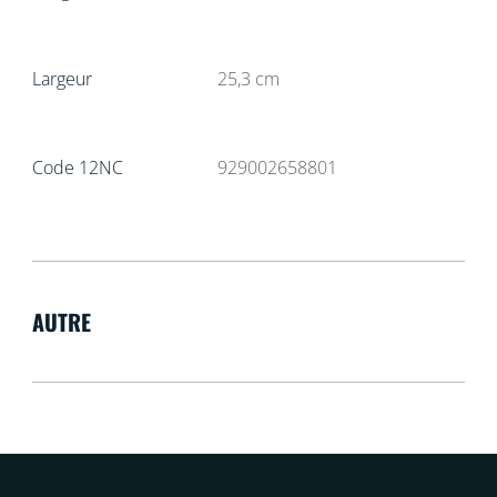
Largeur
25,3
cm
Code 12NC
929002658801
AUTRE