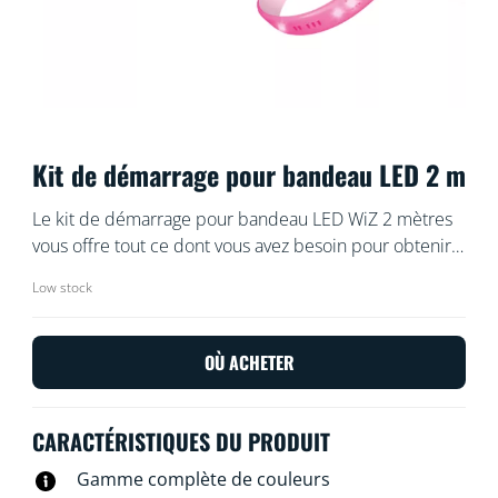
Kit de démarrage pour bandeau LED 2 m
Le kit de démarrage pour bandeau LED WiZ 2 mètres
vous offre tout ce dont vous avez besoin pour obtenir
une lumière connectée, éclatante et colorée. Coupez
Low stock
le bandeau flexible sur mesure pour ajouter un
éclairage linéaire indirect à n'importe quel espace.
Utilisez-la avec l'application WiZ ou votre voix pour la
OÙ ACHETER
tamiser et l'éclaircir, ou utilisez les modes de lumière
préréglés sur les configurations Wi-Fi.
CARACTÉRISTIQUES DU PRODUIT
Gamme complète de couleurs