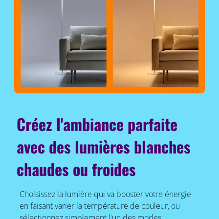
Créez l'ambiance parfaite
avec des lumières blanches
chaudes ou froides
Choisissez la lumière qui va booster votre énergie
en faisant varier la température de couleur, ou
sélectionnez simplement l'un des modes