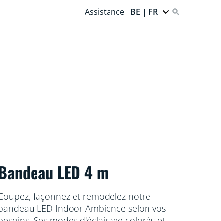
Assistance
BE | FR
Bandeau LED 4 m
Coupez, façonnez et remodelez notre
bandeau LED Indoor Ambience selon vos
besoins. Ses modes d'éclairage colorés et