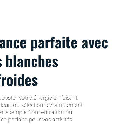
ance parfaite avec
s blanches
froides
booster votre énergie en faisant
uleur, ou sélectionnez simplement
par exemple Concentration ou
e parfaite pour vos activités.