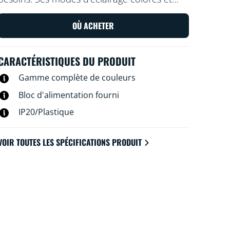
dynamiques embellissent l'espace sous vos
armoires ou derrière les meubles, tandis que
OÙ ACHETER
sa lumière ambiante crée l'ambiance parfaite
lorsque vous avez simplement envie de vous
CARACTÉRISTIQUES DU PRODUIT
détendre.
Gamme complète de couleurs
Bloc d'alimentation fourni
IP20/Plastique
VOIR TOUTES LES SPÉCIFICATIONS PRODUIT