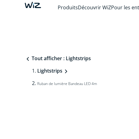
Produits
Découvrir WiZ
Pour les en
Tout afficher : Lightstrips
Lightstrips
Ruban de lumière Bandeau LED 4m