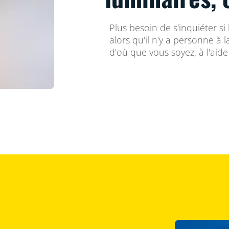
Plus besoin de s'inquiéter si
alors qu'il n'y a personne à l
d'où que vous soyez, à l'aid