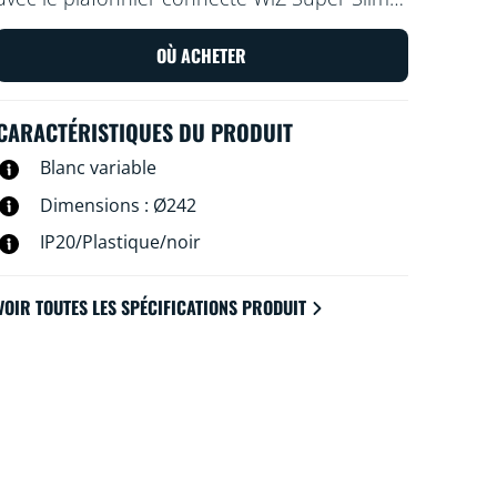
Utilisez l'application WiZ ou votre voix pour
varier l'intensité lumineuse ou appliquer des
OÙ ACHETER
modes d'éclairage prédéfinis sur les
installations Wi-Fi.
CARACTÉRISTIQUES DU PRODUIT
Blanc variable
Dimensions : Ø242
IP20/Plastique/noir
VOIR TOUTES LES SPÉCIFICATIONS PRODUIT