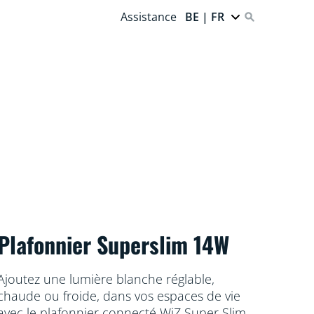
Assistance
BE | FR
Plafonnier Superslim 14W
Ajoutez une lumière blanche réglable,
chaude ou froide, dans vos espaces de vie
avec le plafonnier connecté WiZ Super Slim.