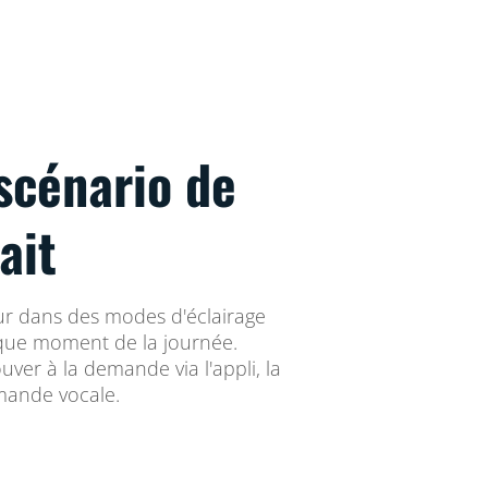
scénario de
ait
eur dans des modes d'éclairage
que moment de la journée.
ouver à la demande via l'appli, la
ande vocale.