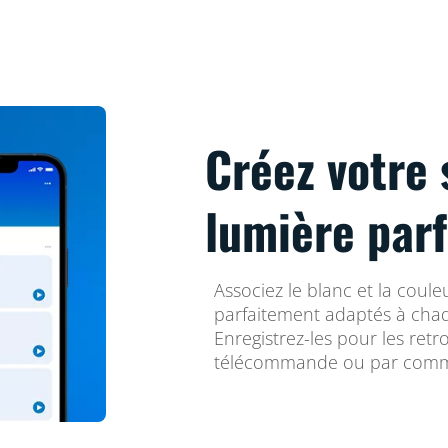
Créez votre 
lumière parf
Associez le blanc et la coul
parfaitement adaptés à cha
Enregistrez-les pour les retr
télécommande ou par comm