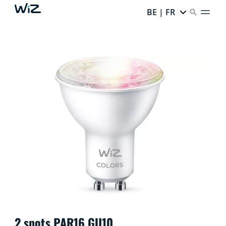
BE | FR
2 spots PAR16 GU10