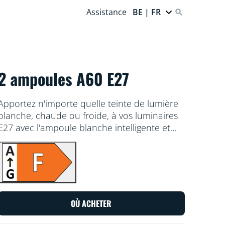
Assistance
BE | FR
2 ampoules A60 E27
Apportez n'importe quelle teinte de lumière
blanche, chaude ou froide, à vos luminaires
E27 avec l'ampoule blanche intelligente et
réglable WiZ. Utilisez l'application WiZ ou
votre voix pour varier l'intensité lumineuse
ou appliquer des modes d'éclairage
prédéfinis sur les installations Wi-Fi.
OÙ ACHETER