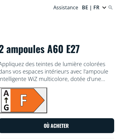
Assistance
BE | FR
2 ampoules A60 E27
Appliquez des teintes de lumière colorées
dans vos espaces intérieurs avec l'ampoule
intelligente WiZ multicolore, dotée d'une
base E27. Utilisez l'application WiZ ou votre
voix pour varier l'intensité lumineuse ou
appliquer des modes d'éclairage prédéfinis
sur les configurations Wi-Fi.
OÙ ACHETER