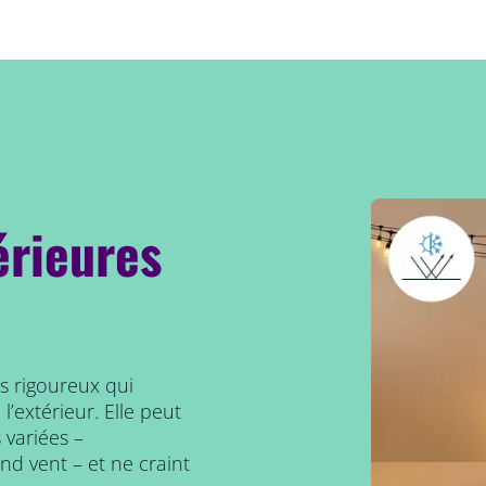
érieures
ts rigoureux qui
’extérieur. Elle peut
 variées –
and vent – et ne craint