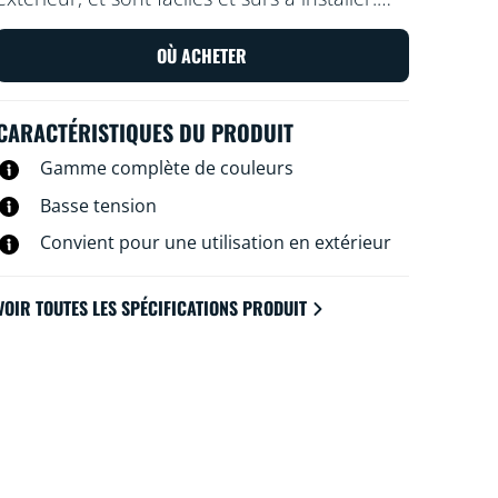
Disposez-les ou réorganisez-les à votre goût,
sans câblage supplémentaire. Utilisez votre
OÙ ACHETER
réseau Wi-Fi existant pour contrôler les
lumières avec la voix ou via l’application WiZ.
CARACTÉRISTIQUES DU PRODUIT
Gamme complète de couleurs
Basse tension
Convient pour une utilisation en extérieur
VOIR TOUTES LES SPÉCIFICATIONS PRODUIT