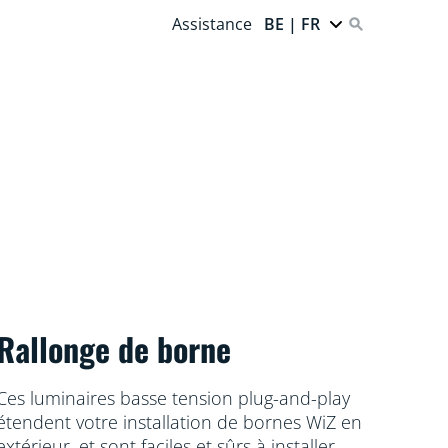
Assistance
BE | FR
Rallonge de borne
Ces luminaires basse tension plug-and-play
étendent votre installation de bornes WiZ en
extérieur, et sont faciles et sûrs à installer.