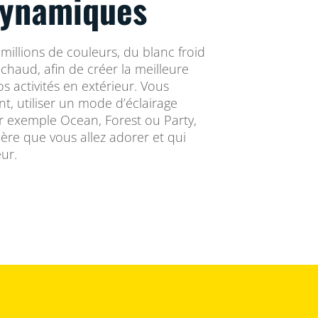
dynamiques
millions de couleurs, du blanc froid
chaud, afin de créer la meilleure
 activités en extérieur. Vous
t, utiliser un mode d’éclairage
 exemple Ocean, Forest ou Party,
ère que vous allez adorer et qui
ur.