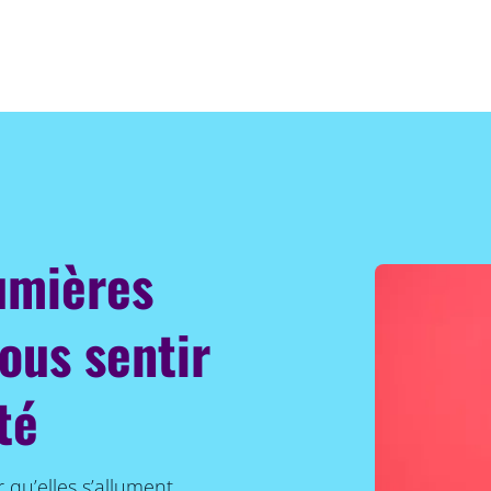
umières
ous sentir
té
qu’elles s’allument