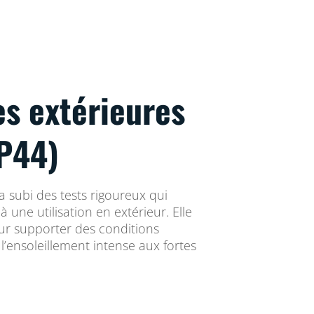
s extérieures
IP44)
a subi des tests rigoureux qui
 une utilisation en extérieur. Elle
ur supporter des conditions
l’ensoleillement intense aux fortes