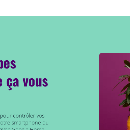
pes
 ça vous
 pour contrôler vos
r votre smartphone ou
e avec Google Home,