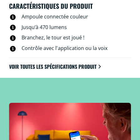
via votre réseau Wi-Fi et l’application WiZ, la
CARACTÉRISTIQUES DU PRODUIT
télécommande WiZ associée ou à la voix.
Ampoule connectée couleur
Jusqu’à 470 lumens
Branchez, le tour est joué !
Contrôle avec l'application ou la voix
VOIR TOUTES LES SPÉCIFICATIONS PRODUIT