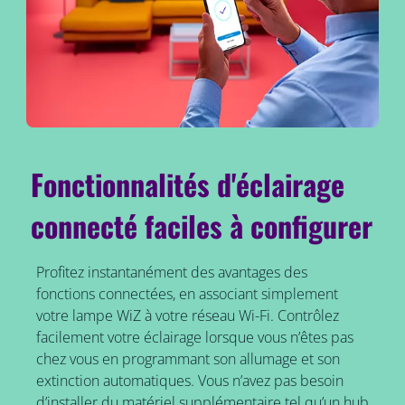
Fonctionnalités d'éclairage
connecté faciles à configurer
Profitez instantanément des avantages des
fonctions connectées, en associant simplement
votre lampe WiZ à votre réseau Wi-Fi. Contrôlez
facilement votre éclairage lorsque vous n’êtes pas
chez vous en programmant son allumage et son
extinction automatiques. Vous n’avez pas besoin
d’installer du matériel supplémentaire tel qu’un hub