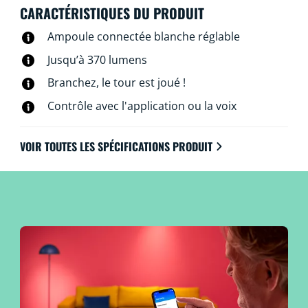
même y accéder à distance. Pas besoin de matériel
CARACTÉRISTIQUES DU PRODUIT
spécial : les lampes WiZ se connectent directement au
Ampoule connectée blanche réglable
Wi-Fi.
Jusqu’à 370 lumens
Branchez, le tour est joué !
Contrôle avec l'application ou la voix
VOIR TOUTES LES SPÉCIFICATIONS PRODUIT