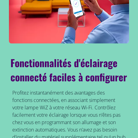
Fonctionnalités d'éclairage
connecté faciles à configurer
Profitez instantanément des avantages des
fonctions connectées, en associant simplement
votre lampe WiZ à votre réseau Wi-Fi. Contrôlez
facilement votre éclairage lorsque vous n’êtes pas
chez vous en programmant son allumage et son
extinction automatiques. Vous n’avez pas besoin
d’installer du matériel supplémentaire tel qu’un hub