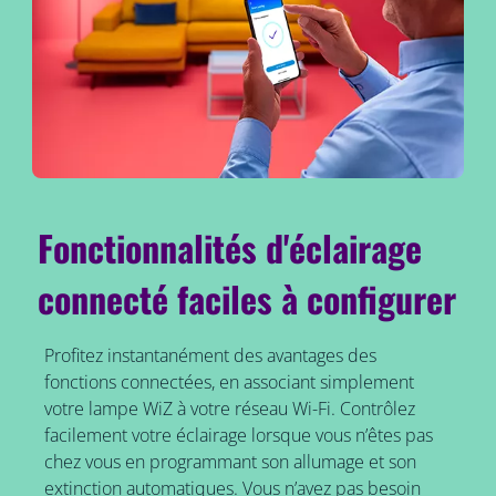
Fonctionnalités d'éclairage
connecté faciles à configurer
Profitez instantanément des avantages des
fonctions connectées, en associant simplement
votre lampe WiZ à votre réseau Wi-Fi. Contrôlez
facilement votre éclairage lorsque vous n’êtes pas
chez vous en programmant son allumage et son
extinction automatiques. Vous n’avez pas besoin