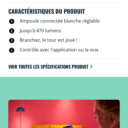
bien sûr, vous pouvez les contrôler via votre réseau Wi-
Fi et l’application WiZ, la télécommande WiZ associée
CARACTÉRISTIQUES DU PRODUIT
ou à la voix.
Ampoule connectée blanche réglable
Jusqu’à 470 lumens
Branchez, le tour est joué !
Contrôle avec l'application ou la voix
VOIR TOUTES LES SPÉCIFICATIONS PRODUIT