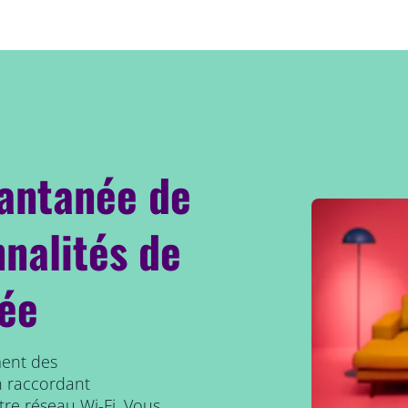
tantanée de
nnalités de
ée
ment des
n raccordant
tre réseau Wi-Fi. Vous