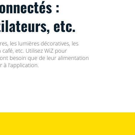
onnectés :
ilateurs, etc.
es, les lumières décoratives, les
 café, etc. Utilisez WiZ pour
n'ont besoin que de leur alimentation
 à l'application.