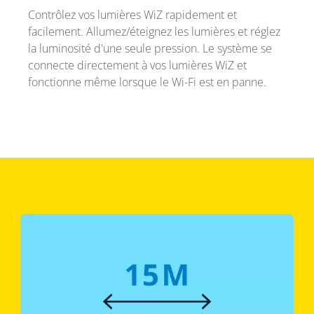
Contrôlez vos lumières WiZ rapidement et
facilement. Allumez/éteignez les lumières et réglez
la luminosité d'une seule pression. Le système se
connecte directement à vos lumières WiZ et
fonctionne même lorsque le Wi-Fi est en panne.