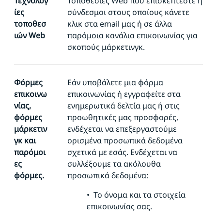
Τεχνολογ
Τοποθεσίες Web που επισκέπτεστε ή
ίες
σύνδεσμοι στους οποίους κάνετε
τοποθεσ
κλικ στα email μας ή σε άλλα
ιών Web
παρόμοια κανάλια επικοινωνίας για
σκοπούς μάρκετινγκ.
Φόρμες
Εάν
υποβάλετε μια φόρμα
επικοινω
επικοινωνίας ή εγγραφείτε στα
νίας,
ενημερωτικά δελτία μας ή στις
φόρμες
προωθητικές μας προσφορές,
μάρκετιν
ενδέχεται να επεξεργαστούμε
γκ και
ορισμένα προσωπικά δεδομένα
παρόμοι
σχετικά με εσάς. Ενδέχεται να
ες
συλλέξουμε τα ακόλουθα
φόρμες.
προσωπικά δεδομένα:
•
Το όνομα και τα στοιχεία
επικοινωνίας σας.