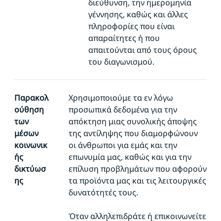
διεύθυνση, την ημερομηνία
γέννησης, καθώς και άλλες
πληροφορίες που είναι
απαραίτητες ή που
απαιτούνται από τους όρους
του διαγωνισμού.
Παρακολ
Χρησιμοποιούμε τα εν λόγω
ούθηση
προσωπικά δεδομένα για την
των
απόκτηση μιας συνολικής άποψης
μέσων
της αντίληψης που διαμορφώνουν
κοινωνικ
οι άνθρωποι για εμάς και την
ής
επωνυμία μας, καθώς και για την
δικτύωσ
επίλυση προβλημάτων που αφορούν
ης
τα προϊόντα μας και τις λειτουργικές
δυνατότητές τους.
Όταν αλληλεπιδράτε ή επικοινωνείτε