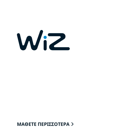
ΣΥΝΔΕΔΕΜΕΝΑ ΦΩΤΑ ΓΙΑ
ΤΟ ΣΠΙΤΙ ΣΑΣ
Φώτα που συνδέονται με ευκολία στο cloud
μέσω Wi-Fi και παρέχουν την ιδανική
ατμόσφαιρα για να βλέπετε, να διαβάζετε
και να ζείτε.
ΜΑΘΕΤΕ ΠΕΡΙΣΣΟΤΕΡΑ