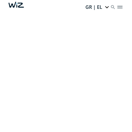
GR | EL
ΔΗΜΙΟΥΡΓΗΣΤΕ
ΤΟΝ ΤΕΛΕΙΟ
ΑΤΜΟΣΦΑΙΡΙΚΟ
ΦΩΤΙΣΜΟ
Χάρη στον έξυπνο φωτισμό μας,
κάθε γωνιά του
σπιτιού σας έχει άπειρες δυνατότητες.
Είστε
έτοιμοι να το ξεκλειδώσετε;