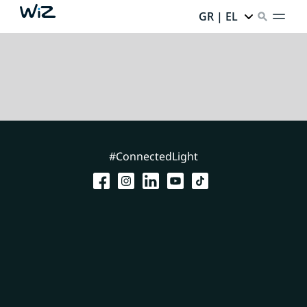
GR | EL
#ConnectedLight