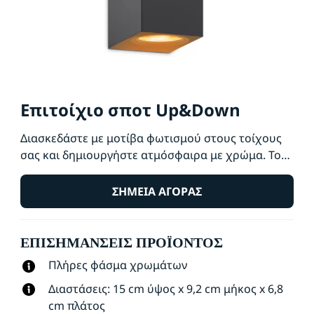
Επιτοίχιο σποτ Up&Down
Διασκεδάστε με μοτίβα φωτισμού στους τοίχους
σας και δημιουργήστε ατμόσφαιρα με χρώμα. Το
επιτοίχιο φωτιστικό Up and Down για
εσωτερικούς χώρους, φωτίζει προς τα πάνω και
ΣΗΜΕΊΑ ΑΓΟΡΆΣ
προς και κάτω, δημιουργώντας ενδιαφέροντα
σχήματα φωτισμού, σκίασης και χρώματος για να
ΕΠΙΣΗΜΆΝΣΕΙΣ ΠΡΟΪΌΝΤΟΣ
δώσει πρόσθετο χαρακτήρα στον χώρο σας.
Πλήρες φάσμα χρωμάτων
Διαστάσεις: 15 cm ύψος x 9,2 cm μήκος x 6,8
cm πλάτος