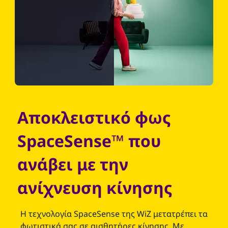
Αποκλειστικό φως
SpaceSense™ που
ανάβει με την
ανίχνευση κίνησης
Η τεχνολογία SpaceSense της WiZ μετατρέπει τα
φωτιστικά σας σε αισθητήρες κίνησης. Με