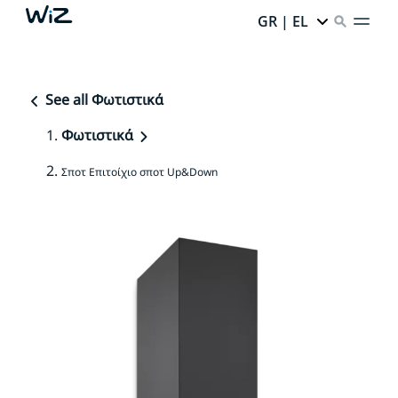
GR | EL
See all Φωτιστικά
Φωτιστικά
Σποτ Επιτοίχιο σποτ Up&Down