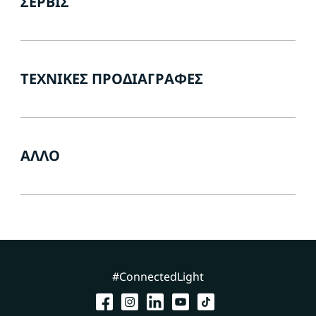
ΣΈΡΒΙΣ
ΤΕΧΝΙΚΈΣ ΠΡΟΔΙΑΓΡΑΦΈΣ
ΆΛΛΟ
#ConnectedLight