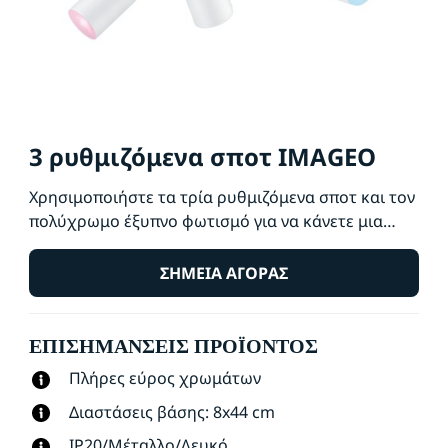
3 ρυθμιζόμενα σποτ IMAGEO
Χρησιμοποιήστε τα τρία ρυθμιζόμενα σποτ και τον
πολύχρωμο έξυπνο φωτισμό για να κάνετε μια
δήλωση σε οποιοδήποτε δωμάτιο με τον έξυπνο
ενσωματωμένο προβολέα WiZ Imageo σε λευκό
ΣΗΜΕΊΑ ΑΓΟΡΆΣ
χρώμα. Χρησιμοποιήστε τον με το υπάρχον Wi-Fi
για έλεγχο μέσω της εφαρμογής WiZ ή φωνητικό
ΕΠΙΣΗΜΆΝΣΕΙΣ ΠΡΟΪΌΝΤΟΣ
έλεγχο.
Πλήρες εύρος χρωμάτων
Διαστάσεις βάσης: 8x44 cm
IP20/Μέταλλο/Λευκό