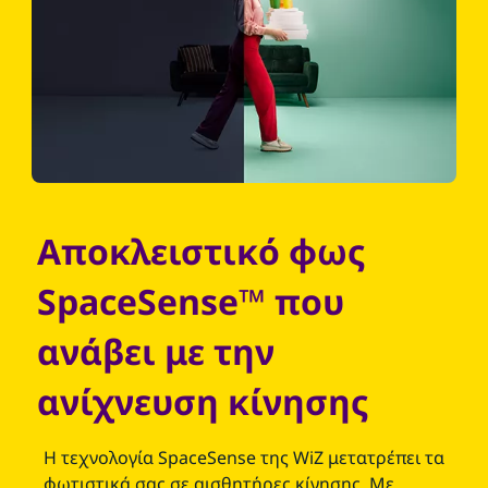
Αποκλειστικό φως
SpaceSense™ που
ανάβει με την
ανίχνευση κίνησης
Η τεχνολογία SpaceSense της WiZ μετατρέπει τα
φωτιστικά σας σε αισθητήρες κίνησης. Με