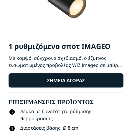
1 ρυθμιζόμενο σποτ IMAGEO
Με κομψό, σύγχρονο σχεδιασμό, ο έξυπνος
ενσωματωμένος προβολέας WiZ Imageo σε μαύρο
χρώμα προσφέρει ένα ρυθμιζόμενο σποτ και
θερμό ή ψυχρό λευκό φωτισμό για τον χώρο σας.
ΣΗΜΕΊΑ ΑΓΟΡΆΣ
Χρησιμοποιήστε τον με το υπάρχον Wi-Fi για
έλεγχο μέσω της εφαρμογής WiZ ή φωνητικό
ΕΠΙΣΗΜΆΝΣΕΙΣ ΠΡΟΪΌΝΤΟΣ
έλεγχο.
Λευκό με δυνατότητα ρύθμισης
θερμοκρασίας
Διαστάσεις βάσης: Ø 8 cm