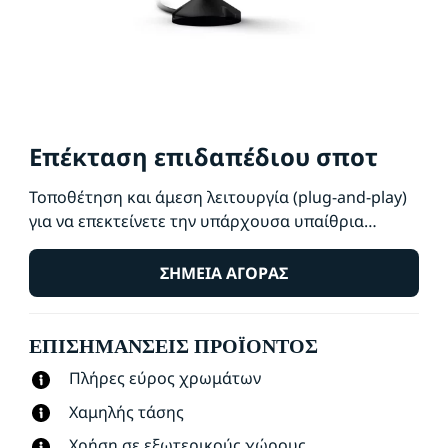
Επέκταση επιδαπέδιου σποτ
Τοποθέτηση και άμεση λειτουργία (plug-and-play)
για να επεκτείνετε την υπάρχουσα υπαίθρια
εγκατάσταση του WiZ. Τα φωτιστικά χαμηλής
τάσης εγκαθίστανται εύκολα και με ασφάλεια.
ΣΗΜΕΊΑ ΑΓΟΡΆΣ
Τακτοποιήστε και αναδιατάξτε όπως θέλετε χωρίς
πρόσθετη καλωδίωση. Χρησιμοποιήστε το
ΕΠΙΣΗΜΆΝΣΕΙΣ ΠΡΟΪΌΝΤΟΣ
υπάρχον Wi-Fi για να ελέγχετε τα φώτα με τη φωνή
σας ή την εφαρμογή WiZ.
Πλήρες εύρος χρωμάτων
Χαμηλής τάσης
Χρήση σε εξωτερικούς χώρους