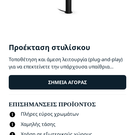
Προέκταση στυλίσκου
Τοποθέτηση και άμεση λειτουργία (plug-and-play)
για να επεκτείνετε την υπάρχουσα υπαίθρια
εγκατάσταση στυλίσκων WiZ. Τα φωτιστικά
χαμηλής τάσης εγκαθίστανται εύκολα και με
ΣΗΜΕΊΑ ΑΓΟΡΆΣ
ασφάλεια. Τακτοποιήστε και αναδιατάξτε όπως
θέλετε χωρίς επιπλέον καλωδίωση.
ΕΠΙΣΗΜΆΝΣΕΙΣ ΠΡΟΪΌΝΤΟΣ
Χρησιμοποιήστε το υπάρχον Wi-Fi για να ελέγχετε
τα φώτα με τη φωνή σας ή την εφαρμογή WiZ.
Πλήρες εύρος χρωμάτων
Χαμηλής τάσης
Χρήση σε εξωτερικούς χώρους