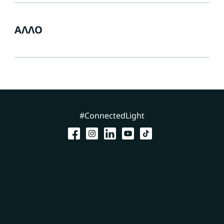
ΆΛΛΟ
#ConnectedLight